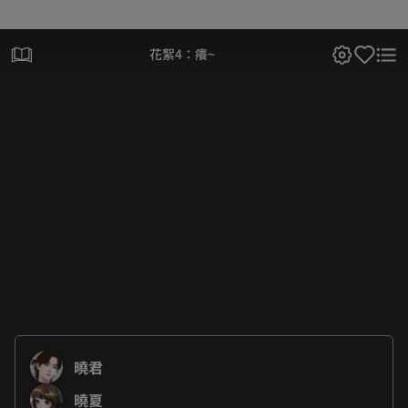
花絮4：癢~
曉君
曉夏