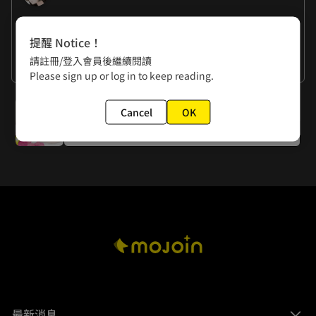
作者的話
提醒 Notice！
曉君：大學的時候班上有個男同學長得一臉兇相，看上去有道
請註冊/登入會員後繼續閱讀
上兄弟的氣質，但只要他一笑，就特別的天真爛漫。這種反差
曉夏：為什麼覺得石倚潔有霸總設定的感覺，靠近女人就過敏
看更多
Please sign up or log in to keep reading.
感，可讓他追到了我們班的班花呢！ :ฅʕ•̫͡•ʔฅ
ΣΣ(ﾟдﾟlll)!
下一話
Cancel
OK
花絮5：女朋友
最新消息