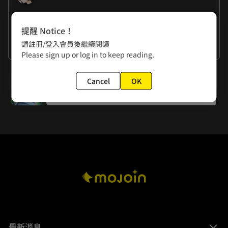
作者的話
提醒 Notice！
曉君：人與人的關係如果進展到”因為不甘心所以要爭取”的
請註冊/登入會員後繼續閱讀
地步，那是真的完蛋了……早點清醒，別浪費生命。(◐﹏◐)
曉夏：在愛情長跑中往往吃虧的就是付出最多的那位
看更多
Please sign up or log in to keep reading.
┐(‘～；)┌
下一話
Cancel
OK
第36話 月光下的妳
最新消息