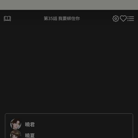
第35話 我要綁住你
曉君
曉夏