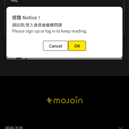
作者的話
提醒 Notice！
曉君：對於非上班族的我來說，體會不到勞動節的意義…平常
請註冊/登入會員後繼續閱讀
都在勞動的人是應該好好休息一天不勞動；對於平常不勞動的
曉夏：沒錯!! 勞動節就是要在家裡好好睡一天!!! 但稿子還沒趕
看更多
Please sign up or log in to keep reading.
人來說，是不是應該勞動一天，免得愈坐愈胖？( ᵌ ⍨ ᵌ )
完........!!!!o(TωT)o
下一話
Cancel
OK
特別企劃：媽寶男圖鑑①
最新消息