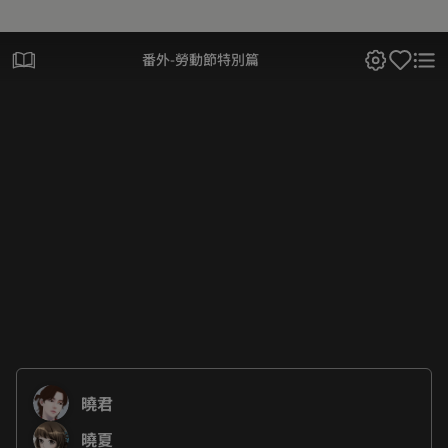
番外-勞動節特別篇
曉君
曉夏