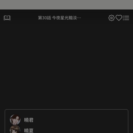
第30話 今夜星光黯淡…
曉君
曉夏