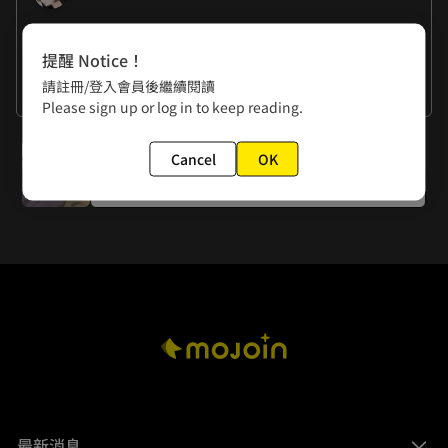
作者的話
提醒 Notice！
曉君：我很喜歡看天空、看星星，要不是數學爛得徹底，我應
請註冊/登入會員後繼續閱讀
該會去讀太空相關的學科吧…(￣ε( ￣)
曉夏：萍萍的反應太可愛了~不過真的會以為在做夢呢(oﾟ
看更多
Please sign up or log in to keep reading.
▽ﾟ)o
下一話
Cancel
OK
第31話 妳不是一直想旅行？
最新消息