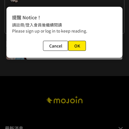
作者的話
提醒 Notice！
曉君：一位女性友人在結婚後就被牢牢綑綁在”角色職責”上
請註冊/登入會員後繼續閱讀
而失去個人好惡自由，看她愈來愈悶悶不樂，我就挺懷疑當時
曉夏：結婚後連喜好都不能自己決定, 太難過了o(TωT)o
看更多
Please sign up or log in to keep reading.
戀愛的”愛”，還經得起多久的時間消磨。(° ο°)
下一話
Cancel
OK
番外-情人節特別篇
最新消息