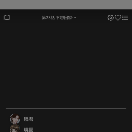
第23話 不想回家…
曉君
曉夏