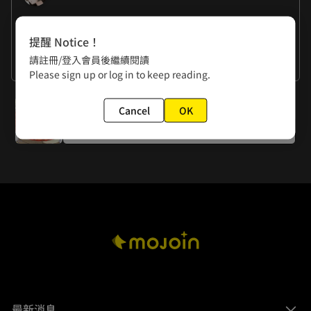
作者的話
提醒 Notice！
曉君：為了畫這期酒吧戲，我努力回想自己的酒吧經驗……屈
請註冊/登入會員後繼續閱讀
指一算，竟然至少去過7次以上?!我不是足不出戶的阿宅嗎?! 
曉夏：萍萍與石倚潔總算要有更進一步關係了嗎!!!????(´艸*)
看更多
Please sign up or log in to keep reading.
(๑òᆺó๑)
下一話
Cancel
OK
番外-新年特別篇
最新消息