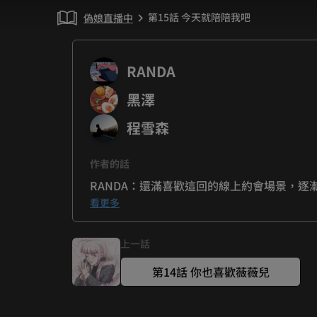
第15話 今天就陪陪我吧
偽娘直播中
chevron_right
RANDA
黑澤
程雪森
作者的話
RANDA：還滿喜歡這回的線上約會場景，逐漸
黑澤：馬尾的薇薇兒太可愛了！！！
看更多
上一話
第14話 你也喜歡薇薇兒