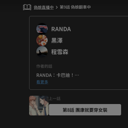
第9話 偽娘翻車中
偽娘直播中
chevron_right
RANDA
黑澤
程雪森
作者的話
RANDA：卡巴迪！

黑澤：文森的體力真的是太好了ＸＤ！
看更多
上一話
第8話 團康就要穿女裝