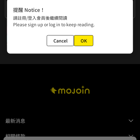
作者的話
提醒 Notice！
謝謝大家的閱讀。
請註冊/登入會員後繼續閱讀
Please sign up or log in to keep reading.
下一話
第七章：和平城 5
Cancel
OK
最新消息
相關條款