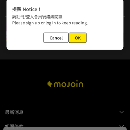
作者的話
提醒 Notice！
謝謝大家的閱讀。
請註冊/登入會員後繼續閱讀
Please sign up or log in to keep reading.
下一話
第六章：炎魔離開了 5
Cancel
OK
最新消息
相關條款