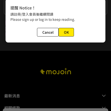
作者的話
提醒 Notice！
謝謝大家的閱讀。
請註冊/登入會員後繼續閱讀
Please sign up or log in to keep reading.
下一話
第二章：魔族四天王 2
Cancel
OK
最新消息
相關條款