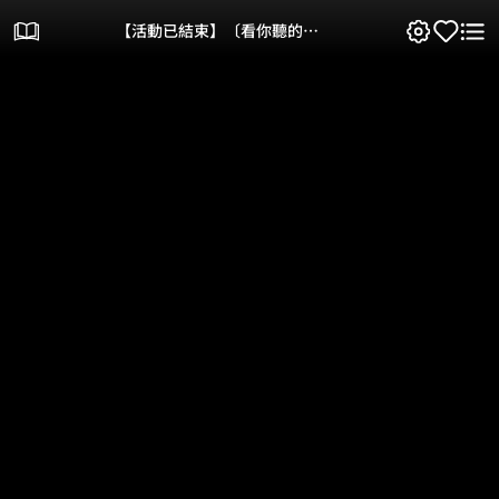
【活動已結束】〔看你聽的〕
音樂x漫畫x小說：感官體驗+典
藏好禮