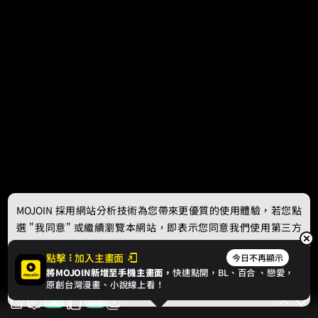
MOJOIN
採用網站分析技術為您帶來更優質的使用體驗，若您點
選 "我同意" 或繼續瀏覽本網站，即表示您同意我們使用第三方
Cookie，欲瞭解更多資訊請見
隱私權政策
。
點擊
加入主畫面
今日不再顯示
將MOJOIN新增至手機主畫面，
快速點開，BL、
百合
、戀愛，
我同意
原創台灣漫畫、小說線上看！
16
664