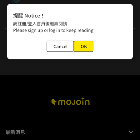
作者的話
提醒 Notice！
要是電視打不開的話，也很可怕呢...
請註冊/登入會員後繼續閱讀
Please sign up or log in to keep reading.
下一話
Cancel
OK
08不思議 妳很好奇吧
最新消息