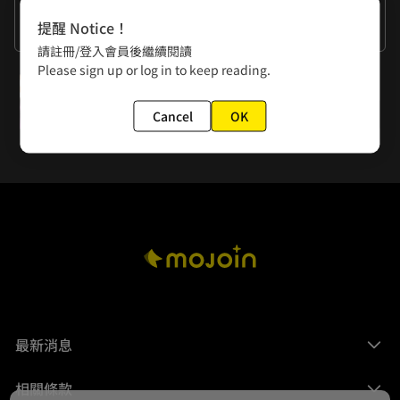
作者的話
提醒 Notice！
謝謝大家的閱讀。
請註冊/登入會員後繼續閱讀
Please sign up or log in to keep reading.
下一話
新春特別篇（3） 無中限新春特
Cancel
OK
最新消息
相關條款