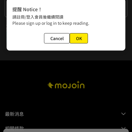
作者的話
提醒 Notice！
謝謝大家的閱讀。
請註冊/登入會員後繼續閱讀
Please sign up or log in to keep reading.
下一話
第26話
Cancel
OK
最新消息
相關條款