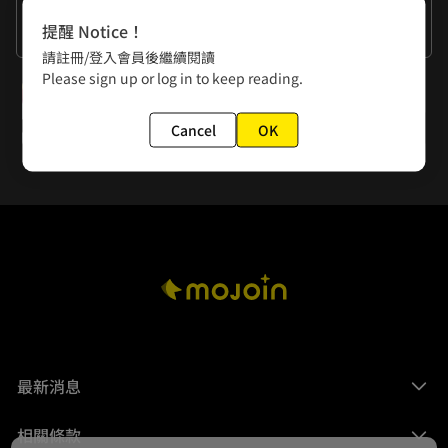
作者的話
提醒 Notice！
謝謝大家的閱讀。
請註冊/登入會員後繼續閱讀
Please sign up or log in to keep reading.
下一話
第18話 我愚蠢的女兒
Cancel
OK
最新消息
相關條款