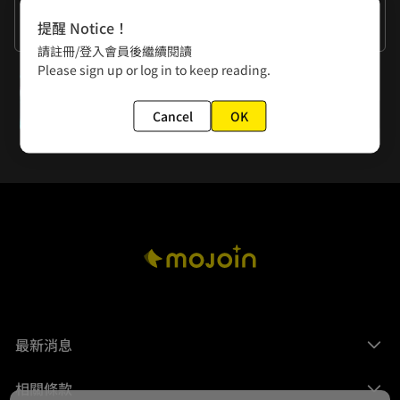
作者的話
提醒 Notice！
謝謝大家的閱讀。
請註冊/登入會員後繼續閱讀
Please sign up or log in to keep reading.
下一話
第13話 破格
Cancel
OK
最新消息
相關條款