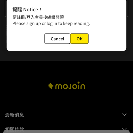
作者的話
提醒 Notice！
希望大家喜歡這個用不同表現方式的未來少女！
請註冊/登入會員後繼續閱讀
Please sign up or log in to keep reading.
下一話
Stage 10. 少女們的羈絆
Cancel
OK
最新消息
相關條款