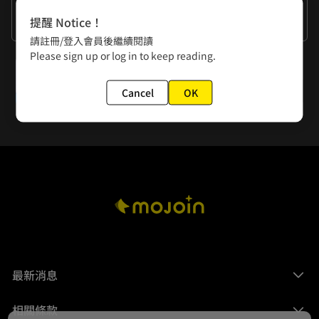
作者的話
提醒 Notice！
謝謝大家的閱讀。
請註冊/登入會員後繼續閱讀
Please sign up or log in to keep reading.
下一話
第14話 地下秩序的維護者(2)
Cancel
OK
最新消息
相關條款