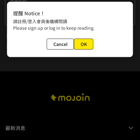
作者的話
因為最近AI的話題很泛濫讓我不禁思考到，科技的鐘點始終是
提醒 Notice！
回歸於人性呢，就算科技再怎麼進步工具再怎麼厲害最終都還
看更多
請註冊/登入會員後繼續閱讀
是會讓我們注重到靈魂是最重要的事情！
Please sign up or log in to keep reading.
下一話
Cancel
OK
EP.21 阿卡特會喜歡嗎
最新消息