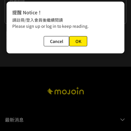
作者的話
不知道為什麼每次覺得畫吸血的場面都很快樂。大家也是最想
提醒 Notice！
看這邊嗎(?(疑
看更多
請註冊/登入會員後繼續閱讀
Please sign up or log in to keep reading.
下一話
Cancel
OK
EP. 05 求你再咬我一次
最新消息