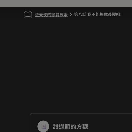
第八話 我不能拖你後腿呀!
墮天使的戀愛戰爭
chevron_right
甜過頭的方糖