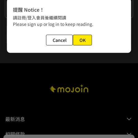
作者的話
提醒 Notice！
謝謝你的閱讀。
請註冊/登入會員後繼續閱讀
Please sign up or log in to keep reading.
下一話
潔癖男子的戀愛舒適度 by Gene
Cancel
OK
最新消息
相關條款