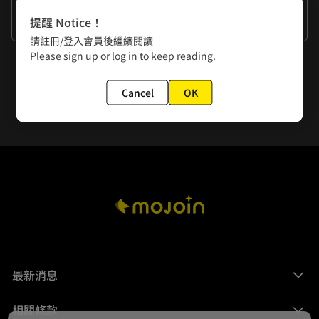
作者的話
提醒 Notice！
我終於感受到冬天的溫度了
請註冊/登入會員後繼續閱讀
Please sign up or log in to keep reading.
下一話
後記
Cancel
OK
最新消息
相關條款