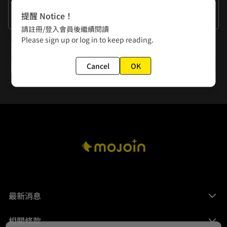
作者的話
提醒 Notice！
感謝閱讀！
請註冊/登入會員後繼續閱讀
Please sign up or log in to keep reading.
下一話
#0.5 12月31日
Cancel
OK
最新消息
相關條款