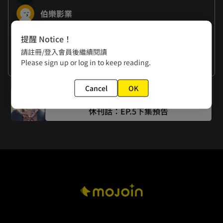
伯樂影業
作者的話
提醒 Notice！
總是很怕辭不達意，而想要說明的更多更多，但想起曾看過的
請註冊/登入會員後繼續閱讀
一段話，提醒創作者要相信讀者，相信有些事情說到這裡就夠
Please sign up or log in to keep reading.
看更多
了。感謝所有閱讀的人。

Cancel
OK
下一話
✿小編：感謝各位的閱讀與支持【關於我和鬼變成家人的那件
事：在我變成鬼之前】下週為休刊加預告話，將搶先釋出精彩
休刊話：EP.5下集預告
鏡頭，請走過路過不要錯過！