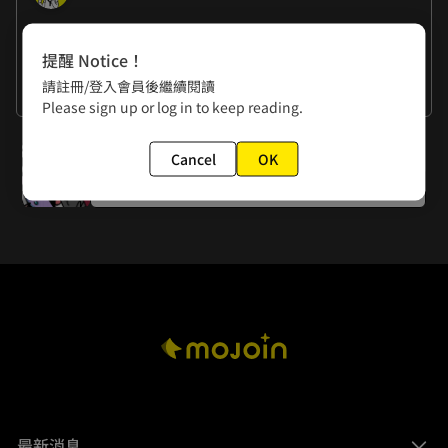
作者的話
提醒 Notice！
楊政諭：欸不是，地球你強成這樣還要人家保護喔？
請註冊/登入會員後繼續閱讀
黃色書刊：我也想被保護。
看更多
Please sign up or log in to keep reading.
下一話
Cancel
OK
第一百六十話 世界末日
最新消息