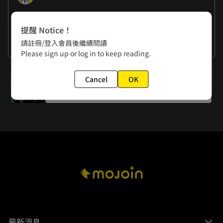
作者的話
提醒 Notice！
楊政諭：我換了跟黃書一樣的手機> <
請註冊/登入會員後繼續閱讀
黃色書刊：我跟政諭老師有一樣的手機> <
看更多
Please sign up or log in to keep reading.
下一話
Cancel
OK
第一百五十五話 無憂無慮
最新消息