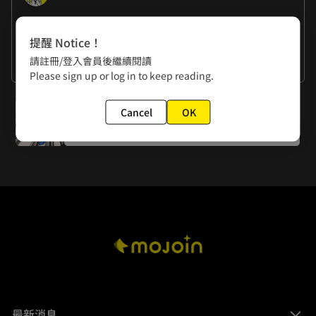
作者的話
提醒 Notice！
楊政諭：夢到責編跟我說可以有薪休刊一週，笑到醒過來。
請註冊/登入會員後繼續閱讀
黃色書刊：現在都被兒子的上課鬧鐘聲嚇到醒過來。
看更多
Please sign up or log in to keep reading.
下一話
Cancel
OK
第一百三十七話 比不上
最新消息