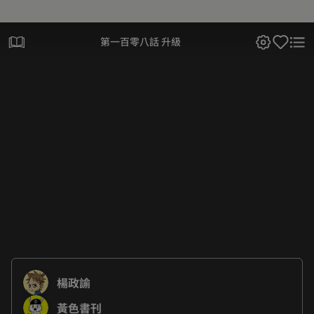
第一百零八話 升級
楊政諭
黃色書刊