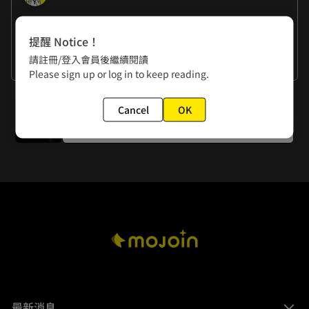
作者的話
提醒 Notice！
楊政諭：祝大家蛇年新年快樂～～
請註冊/登入會員後繼續閱讀
黃色書刊：新年快樂！！！
看更多
Please sign up or log in to keep reading.
下一話
Cancel
OK
第一百零九話 洞
最新消息