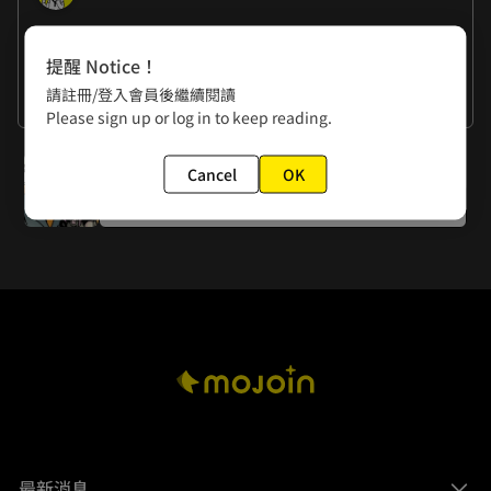
作者的話
提醒 Notice！
楊政諭：這回作者的話，我大概想了一個小時。
請註冊/登入會員後繼續閱讀
黃色書刊：這回作者的話，我等了政諭老師想了一個小時。
看更多
Please sign up or log in to keep reading.
下一話
Cancel
OK
第一百零七話 等待明日
最新消息