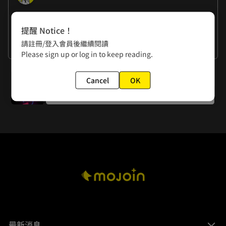
作者的話
提醒 Notice！
楊政諭：愛與勇氣星球感覺空氣很好呢～

請註冊/登入會員後繼續閱讀
黃色書刊：我家的空氣中瀰漫著汗臭味與尿布味。
看更多
Please sign up or log in to keep reading.
下一話
Cancel
OK
第一百話 編號1314
最新消息