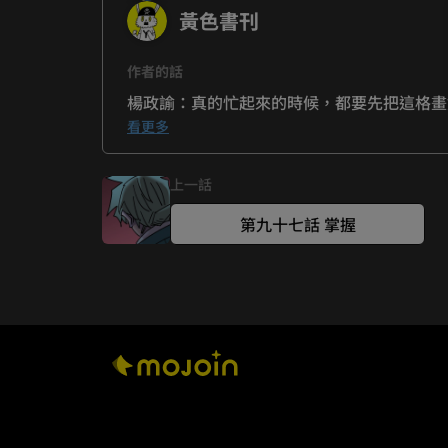
黃色書刊
作者的話
楊政諭：真的忙起來的時候，都要先把這格畫
黃色書刊：希望蚊子能來幫忙畫稿。
看更多
上一話
第九十七話 掌握