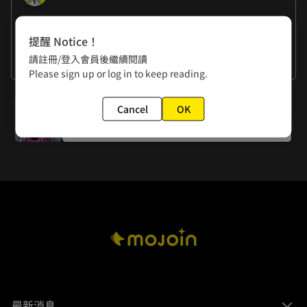
作者的話
提醒 Notice！
楊政諭：媳婦差點殺死公婆呢。

請註冊/登入會員後繼續閱讀
黃色書刊：是物理上的婆媳戰爭。
看更多
Please sign up or log in to keep reading.
下一話
Cancel
OK
第七十六話 新鮮空氣
最新消息