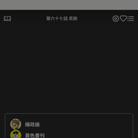
第六十七話 丟臉
楊政諭
黃色書刊