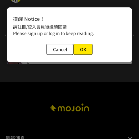
作者的話
提醒 Notice！
楊政諭：食屍鬼真的超好看！

請註冊/登入會員後繼續閱讀
黃色書刊：（羞
看更多
Please sign up or log in to keep reading.
下一話
Cancel
OK
第六十八話 演戲
最新消息