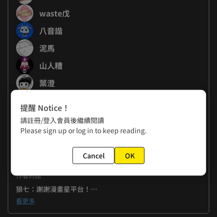
waste戊
八音諧
泥馬
山人糟
葉澄
黃色書刊
提醒 Notice！
蘇茉茉
請註冊/登入會員後繼續閱讀
Please sign up or log in to keep reading.
狼七
HOM
Cancel
OK
作者的話
狼七：謝謝漫畫星平台！

很榮幸參與這次的週年特別企劃，斗膽亂入了泥馬老師的疾走
看更多
之旅，讓平常忙碌的藥師們有機會踏上練愛地圖狂奔（雖然什