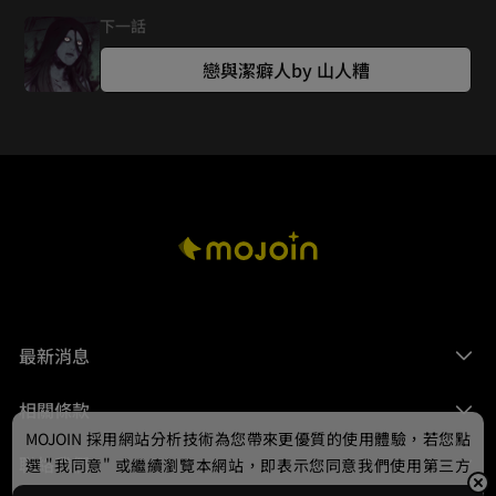
麼問題都沒解決）

下一話
希望依如不要被嚇跑，繼續為了戀愛而勇敢疾走吧！

漫畫星★生日快樂！要一起前進長長久久喔

戀與潔癖人by 山人糟
▶原作看這邊٩(๑•̀ω•́๑)۶：https://bean.fun/kmw5g & 
https://bean.fun/dCbMW

✿如何「按讚點豆」？

點選「下方綠色豆子」為你喜歡的作品按讚支持，有幾分喜愛
就點選幾次豆子吧✧｡٩(ˊᗜˋ)و✧*｡
最新消息
相關條款
MOJOIN
採用網站分析技術為您帶來更優質的使用體驗，若您點
聯絡我們
選 "我同意" 或繼續瀏覽本網站，即表示您同意我們使用第三方
Cookie，欲瞭解更多資訊請見
隱私權政策
。