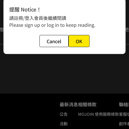
提醒 Notice！
請註冊/登入會員後繼續閱讀
Please sign up or log in to keep reading.
黎的街頭畫家給她畫了張畫像，她想，畫作應該會超級浪漫的吧


Cancel
OK
∀｀☆ 完結倒數計時啦…
最新消息
相關條款
聯絡
公告
MOJOIN
使用服務條款
客服
活動
創作