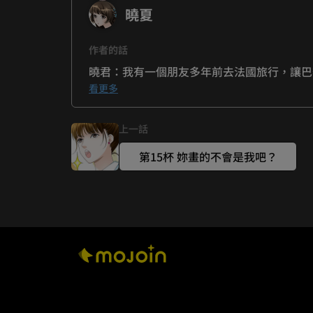
曉夏
作者的話
曉君：我有一個朋友多年前去法國旅行，讓巴
派畫作，她說她氣得想當場斃了畫家…(≧▽≦)
看更多
曉夏：謹恩真的是超級暖男~~好羨慕啊!!☆´
上一話
第15杯 妳畫的不會是我吧？