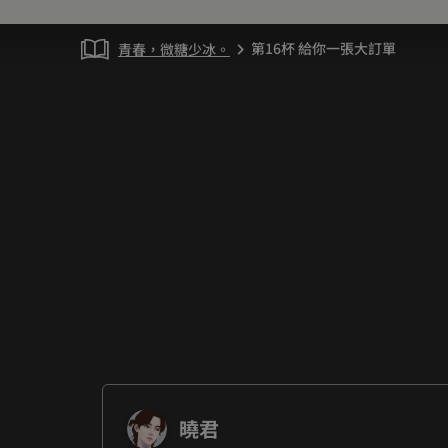
第16杯 給你一張大訂單
青春，微糖少冰。
chevron_right
曉君