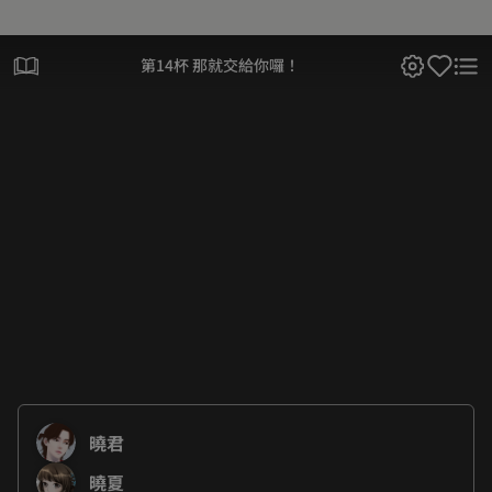
第14杯 那就交給你囉！
曉君
曉夏