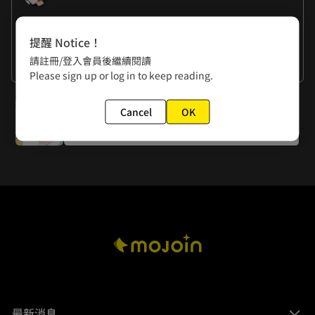
作者的話
提醒 Notice！
曉君：我覺得在心靈上能夠一起成長的男孩女孩，談起戀愛會
請註冊/登入會員後繼續閱讀
比較有結果。戀愛應該不只是單純看對方順眼而已吧？

看更多
Please sign up or log in to keep reading.
曉夏：茶茶與恩恩總算更進一步了 щ(｀ω´щ)
下一話
Cancel
OK
第15杯 妳畫的不會是我吧？
最新消息