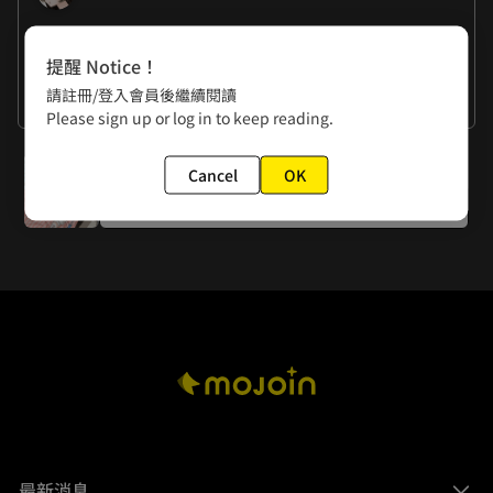
作者的話
提醒 Notice！
曉君：我記得小時候每當颱風天停電時，最想做的事就是---吃
請註冊/登入會員後繼續閱讀
泡麵，然後講鬼故事。現在呢？應該是煩惱交不了稿吧
看更多
Please sign up or log in to keep reading.
（╯︿╰)

曉夏：這難道是另類的燭光晚餐(*「･ω･)？
下一話
Cancel
OK
第13杯 只想有人懂
最新消息