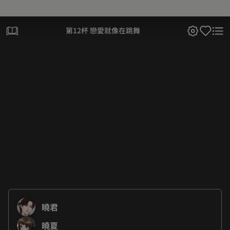
第12杯 戀愛就像在跳舞
曉君
曉夏