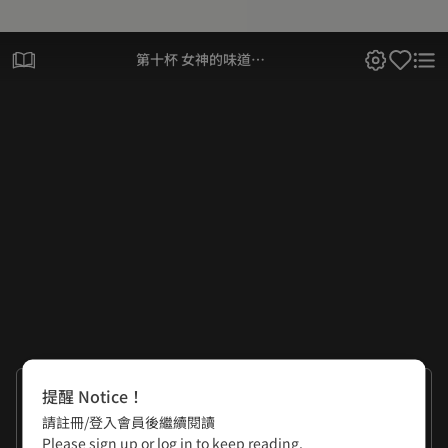
第十杯 女神的味道…
提醒 Notice！
曉君
請註冊/登入會員後繼續閱讀
曉夏
Please sign up or log in to keep reading.