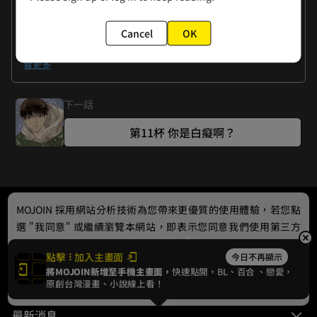
作者的話
Cancel
OK
曉君：最近迷上芋頭❤❤做了芋泥牛奶，又做了芋泥餅，還打
算做芋泥涼圓…自己做自己吃，自產自銷●^ω^●。如果這篇
看更多
作品篇幅很長的話，我想我肯定會胖S吧……

曉夏：我能念設計系能畫圖也是因為家中有哥哥們的支持，不
下一話
然原本也是要照著父母的安排去念書了…(｀ﾟДﾟ´)ゞ

第11杯 你是白癡啊？
✿如何「按讚點豆」？

點選「下方綠色豆子」為你喜歡的作品按讚支持，有幾分喜愛
就點選幾次豆子吧✧｡٩(ˊᗜˋ)و✧*｡
MOJOIN
採用網站分析技術為您帶來更優質的使用體驗，若您點
選 "我同意" 或繼續瀏覽本網站，即表示您同意我們使用第三方
Cookie，欲瞭解更多資訊請見
隱私權政策
。
點擊
加入主畫面
今日不再顯示
將MOJOIN新增至手機主畫面，
快速點開，BL、
百合
、戀愛，
我同意
原創台灣漫畫、小說線上看！
最新消息