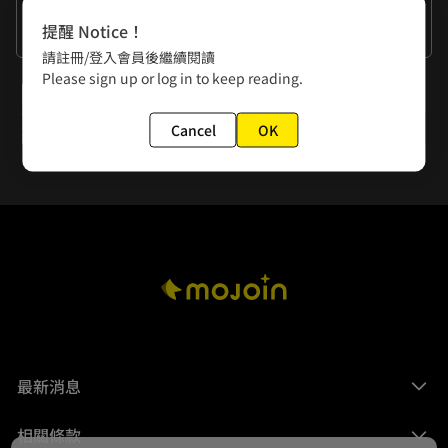
作者的話
提醒 Notice！
我的五倍券變瓦斯爐了。
請註冊/登入會員後繼續閱讀
Please sign up or log in to keep reading.
下一話
第19話 散步
Cancel
OK
最新消息
相關條款